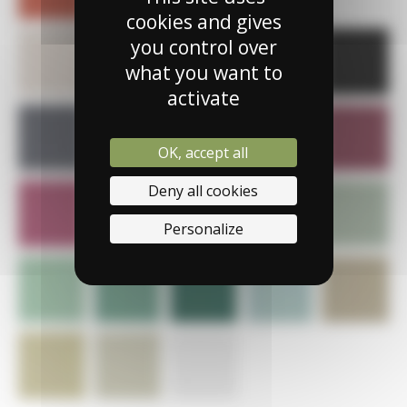
cookies and gives
you control over
what you want to
activate
OK, accept all
Deny all cookies
Personalize